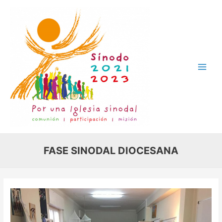
Ir
al
contenido
Main
Men
FASE SINODAL DIOCESANA